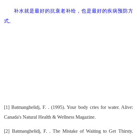
补水就是最好的抗衰老补给，也是最好的疾病预防方
式。
[1]
Batmanghelidj, F. . (1995). Your body cries for water. Alive:
Canada's Natural Health & Wellness Magazine.
[2]
Batmanghelidj, F. . The Mistake of Waiting to Get Thirsty.