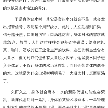
制便开始运行，其运行原则是：让最重要的器官先得到足量
的水以及由水输送的养分。
于是身体缺水时，其它器官的水分就会不足，就会发
出报警信号，表明某个局部缺水。此时，人立刻感到口渴；
信号越强烈，口渴越厉害；口渴越厉害，身体对水的需求就
越急迫。然而，人们这时往往会犯基础性错误：给身体以
茶、咖啡、酒或其它工业化生产的饮料。这些饮料当然含有
大量水，但同时它们也含有大量脱水因子，这些脱水因子进
入身体后，不仅让身体的水迅速排出，而且会带走体内储备
的水。这就是为什么口渴时明明喝了一大瓶饮料，反而更渴
了。
久而久之，身体就会麻木；水的新陈代谢功能也会紊
乱。新陈代谢功能一紊乱，身体的某些区域缺水，干旱管理
机制发出的信号就不仅是口渴，而会表现出比
“渴”更多的症